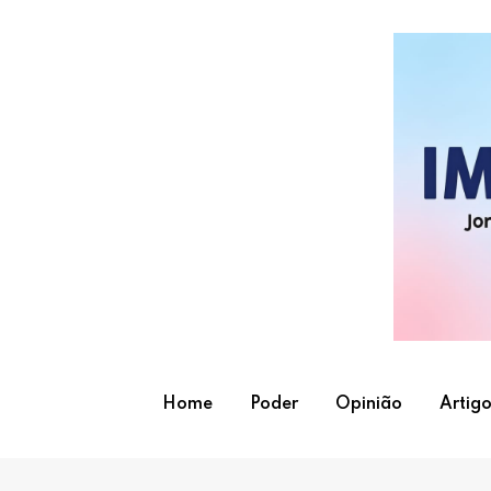
Skip
to
content
Home
Poder
Opinião
Artigo