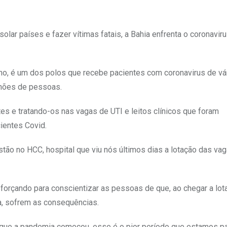
lar países e fazer vítimas fatais, a Bahia enfrenta o coronavir
ano, é um dos polos que recebe pacientes com coronavirus de vá
lhões de pessoas.
s e tratando-os nas vagas de UTI e leitos clínicos que foram
ientes Covid.
stão no HCC, hospital que viu nós últimos dias a lotação das va
sforçando para conscientizar as pessoas de que, ao chegar a lot
a, sofrem as consequências.
e que a pandemia começou, esse é o pior período que estamos 