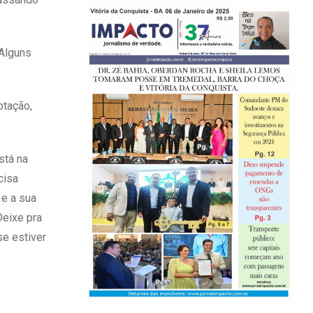
 Alguns
otação,
stá na
cisa
 e a sua
Deixe pra
se estiver