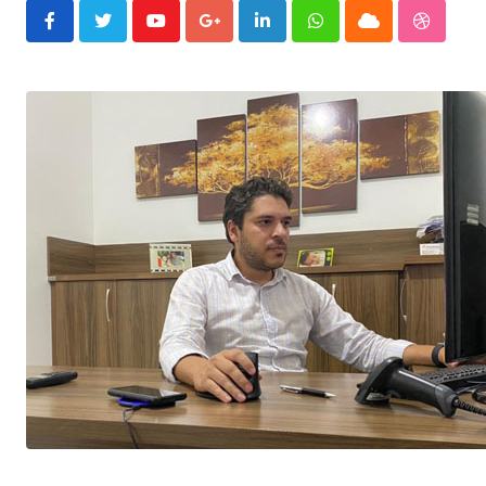
Youtube
Google+
LinkedIn
Whatsapp
Cloud
Stumble