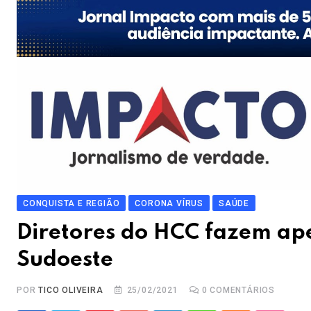
CONQUISTA E REGIÃO
CORONA VÍRUS
SAÚDE
Diretores do HCC fazem ap
Sudoeste
POR
TICO OLIVEIRA
25/02/2021
0
COMENTÁRIOS