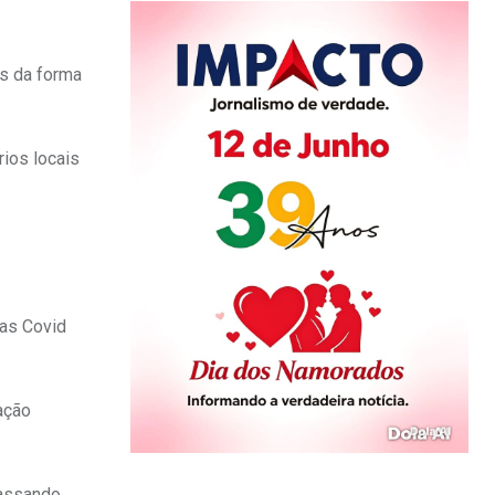
us da forma
rios locais
gas Covid
ação
passando