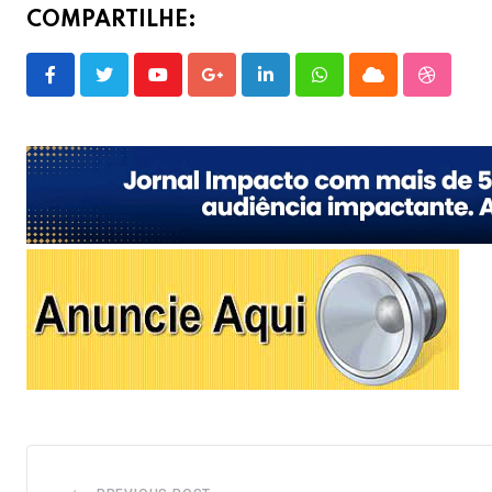
COMPARTILHE:
Youtube
Google+
LinkedIn
Whatsapp
Cloud
Stumble