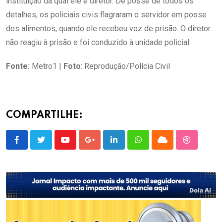
instituição da qual ele é diretor. De posse de todos os
detalhes, os policiais civis flagraram o servidor em posse
dos alimentos, quando ele recebeu voz de prisão. O diretor
não reagiu à prisão e foi conduzido à unidade policial.
Fonte:
Metro1 |
Foto
: Reprodução/Polícia Civil
COMPARTILHE:
Youtube
Google+
LinkedIn
Whatsapp
Cloud
StumbleU