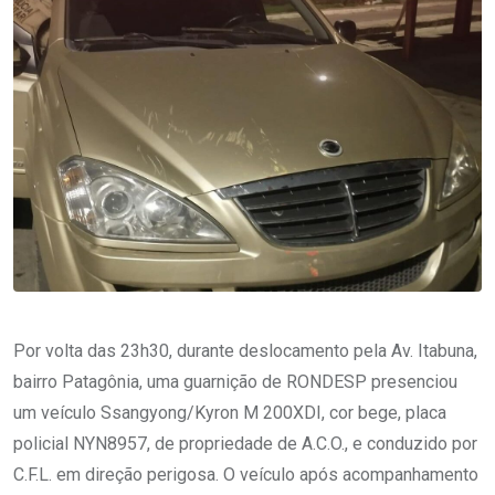
Por volta das 23h30, durante deslocamento pela Av. Itabuna,
bairro Patagônia, uma guarnição de RONDESP presenciou
um veículo Ssangyong/Kyron M 200XDI, cor bege, placa
policial NYN8957, de propriedade de A.C.O., e conduzido por
C.F.L. em direção perigosa. O veículo após acompanhamento