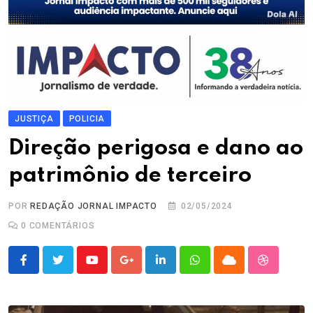
JUSTIÇA
POLICIA
Direção perigosa e dano ao
patrimônio de terceiro
POR
REDAÇÃO JORNAL IMPACTO
02/05/2024
0
COMENTÁRIOS
Youtube
Google+
LinkedIn
Whatsapp
Cloud
StumbleU