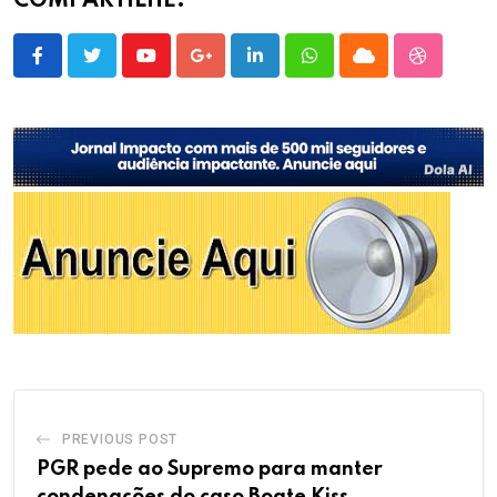
COMPARTILHE:
Youtube
Google+
LinkedIn
Whatsapp
Cloud
StumbleU
PREVIOUS POST
PGR pede ao Supremo para manter
condenações do caso Boate Kiss