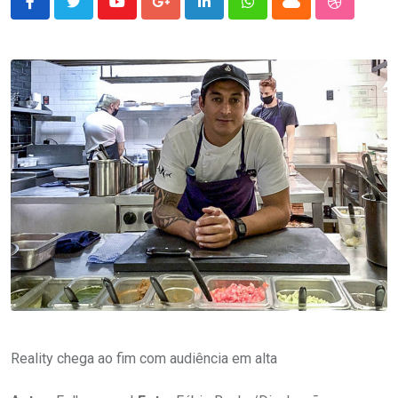
Youtube
Google+
LinkedIn
Whatsapp
Cloud
StumbleU
Reality chega ao fim com audiência em alta