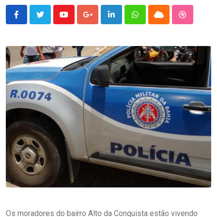
Youtube
Google+
LinkedIn
Whatsapp
Cloud
StumbleU
Os moradores do bairro Alto da Conquista estão vivendo