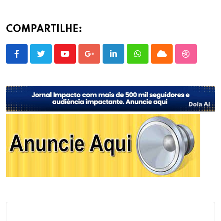
COMPARTILHE:
Youtube
Google+
LinkedIn
Whatsapp
Cloud
StumbleU