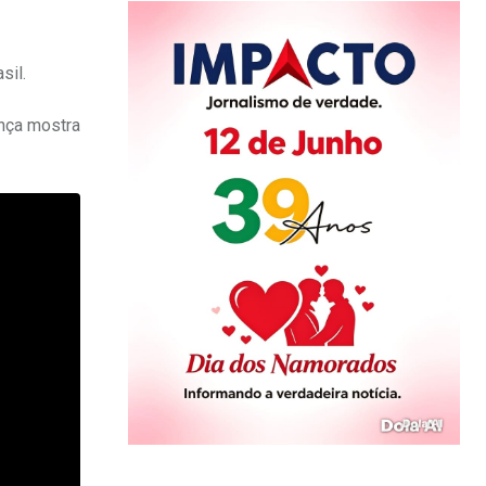
sil.
ança mostra