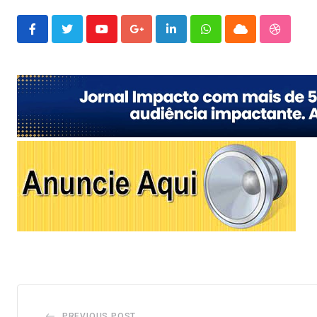
Youtube
Google+
LinkedIn
Whatsapp
Cloud
Stumble
PREVIOUS POST