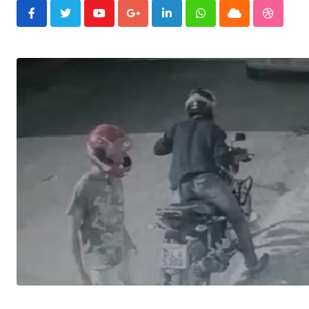
Youtube
Google+
LinkedIn
Whatsapp
Cloud
Stumble