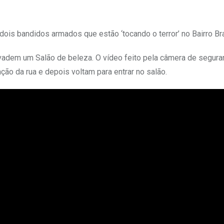
is bandidos armados que estão ‘tocando o terror’ no Bairro Bra
vadem um Salão de beleza. O vídeo feito pela câmera de segur
o da rua e depois voltam para entrar no salão.