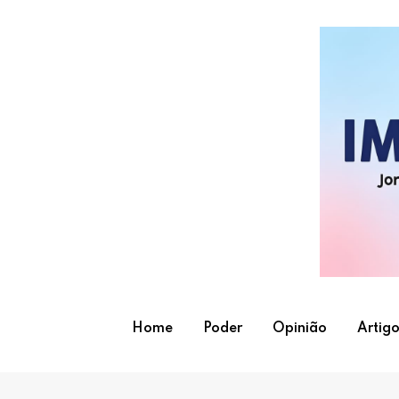
Skip
to
content
Home
Poder
Opinião
Artigo