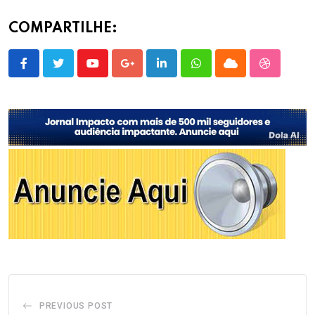
COMPARTILHE:
Youtube
Google+
LinkedIn
Whatsapp
Cloud
StumbleU
PREVIOUS POST