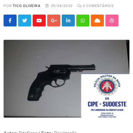
POR
TICO OLIVEIRA
29/08/2020
0
COMENTÁRIOS
Youtube
Google+
LinkedIn
Whatsapp
Cloud
StumbleU