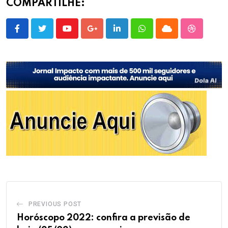
COMPARTILHE:
Youtube
Google+
LinkedIn
Whatsapp
Cloud
StumbleU
PREVIOUS POST
Horóscopo 2022: confira a previsão de