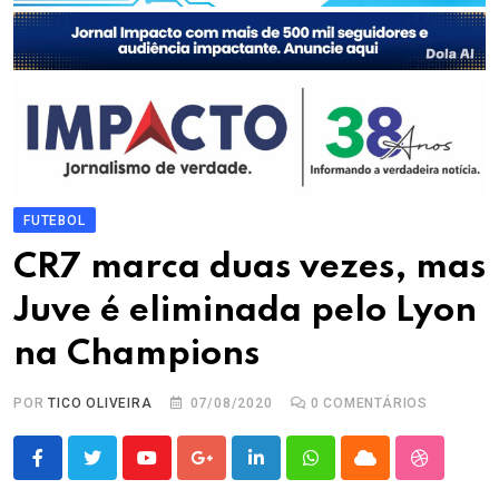
FUTEBOL
CR7 marca duas vezes, mas
Juve é eliminada pelo Lyon
na Champions
POR
TICO OLIVEIRA
07/08/2020
0
COMENTÁRIOS
Youtube
Google+
LinkedIn
Whatsapp
Cloud
StumbleU