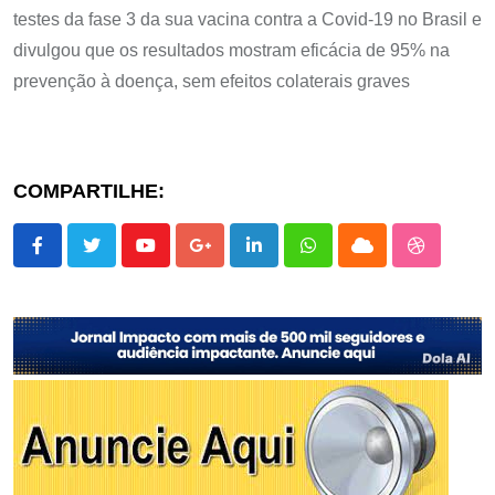
testes da fase 3 da sua vacina contra a Covid-19 no Brasil e
divulgou que os resultados mostram eficácia de 95% na
prevenção à doença, sem efeitos colaterais graves
COMPARTILHE:
Youtube
Google+
LinkedIn
Whatsapp
Cloud
StumbleU