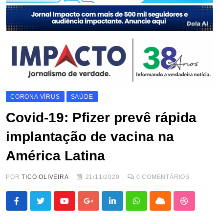
CORONA VÍRUS
SAÚDE
Covid-19: Pfizer prevê rápida
implantação de vacina na
América Latina
POR
TICO OLIVEIRA
21/11/2020
0
COMENTÁRIOS
Youtube
Google+
LinkedIn
Whatsapp
Cloud
StumbleU