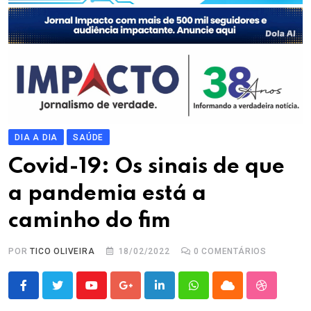
DIA A DIA
SAÚDE
Covid-19: Os sinais de que
a pandemia está a
caminho do fim
POR
TICO OLIVEIRA
18/02/2022
0
COMENTÁRIOS
Youtube
Google+
LinkedIn
Whatsapp
Cloud
StumbleU