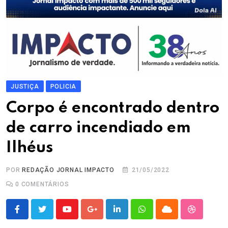
JUSTIÇA
POLICIA
Corpo é encontrado dentro
de carro incendiado em
Ilhéus
POR
REDAÇÃO JORNAL IMPACTO
21/05/2022
0
COMENTÁRIOS
Youtube
Google+
LinkedIn
Whatsapp
Cloud
StumbleU