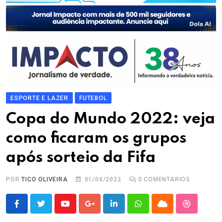
ESPORTE E LAZER
FUTEBOL
Copa do Mundo 2022: veja
como ficaram os grupos
após sorteio da Fifa
POR
TICO OLIVEIRA
01/04/2022
0
COMENTÁRIOS
Youtube
Google+
LinkedIn
Whatsapp
Cloud
StumbleU