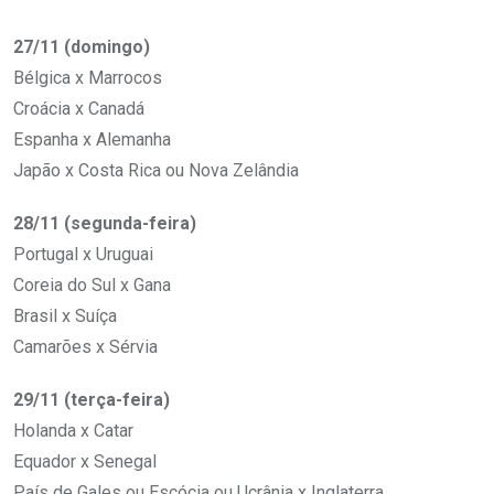
27/11 (domingo)
Bélgica x Marrocos
Croácia x Canadá
Espanha x Alemanha
Japão x Costa Rica ou Nova Zelândia
28/11 (segunda-feira)
Portugal x Uruguai
Coreia do Sul x Gana
Brasil x Suíça
Camarões x Sérvia
29/11 (terça-feira)
Holanda x Catar
Equador x Senegal
País de Gales ou Escócia ou Ucrânia x Inglaterra