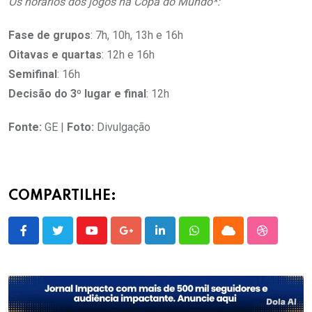
Os horários dos jogos na Copa do Mundo*:
Fase de grupos
: 7h, 10h, 13h e 16h
Oitavas e quartas
: 12h e 16h
Semifinal
: 16h
Decisão do 3º lugar e final
: 12h
Fonte:
GE |
Foto:
Divulgação
COMPARTILHE:
Youtube
Google+
LinkedIn
Whatsapp
Cloud
StumbleU