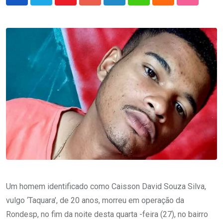
Youtube
Google+
LinkedIn
Whatsapp
Cloud
StumbleU
Um homem identificado como Caisson David Souza Silva,
vulgo ‘Taquara’, de 20 anos, morreu em operação da
Rondesp, no fim da noite desta quarta -feira (27), no bairro