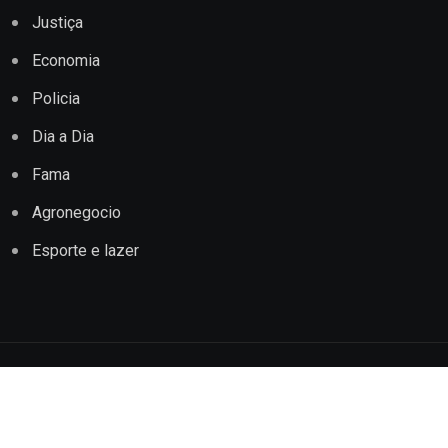
Justiça
Economia
Policia
Dia a Dia
Fama
Agronegocio
Esporte e lazer
Copyright © 2022 Jornal Impacto Conquista. Todos os
direitos reservados