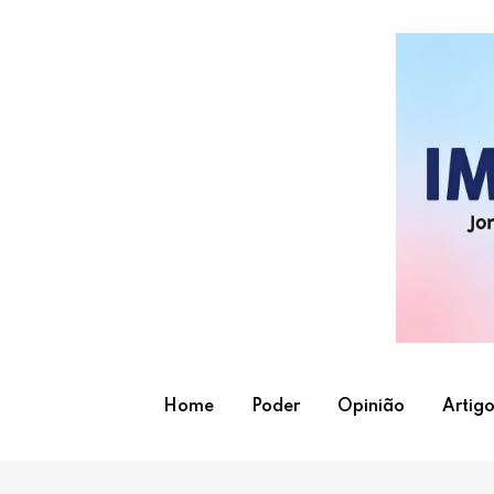
Skip
to
content
Home
Poder
Opinião
Artigo