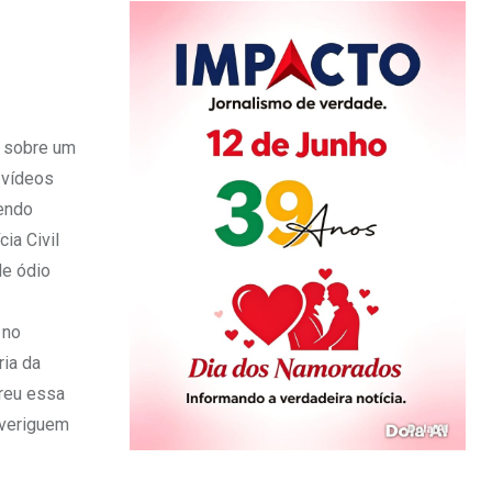
s sobre um
 vídeos
sendo
ia Civil
de ódio
 no
ria da
freu essa
averiguem