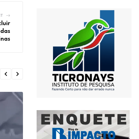
ST
luir
 das
inas