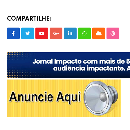
COMPARTILHE:
Youtube
Google+
LinkedIn
Whatsapp
Cloud
Stumble