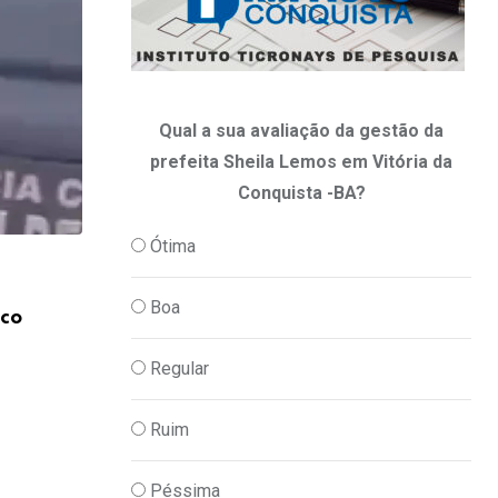
Qual a sua avaliação da gestão da
prefeita Sheila Lemos em Vitória da
Conquista -BA?
Ótima
,
JUSTIÇA
POLICIA
Boa
ico
Quatro pessoas são presas suspeitas de 
organização
Regular
05/08/2026
Ruim
Péssima