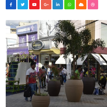
Youtube
Google+
LinkedIn
Whatsapp
Cloud
Stumble