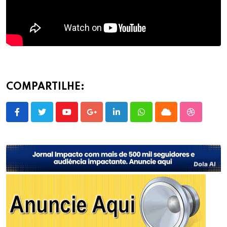
COMPARTILHE:
Youtube
Google+
LinkedIn
Whatsapp
Cloud
StumbleU