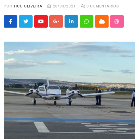
POR
TICO OLIVEIRA
20/03/2021
0
COMENTÁRIOS
Youtube
Google+
LinkedIn
Whatsapp
Cloud
StumbleU