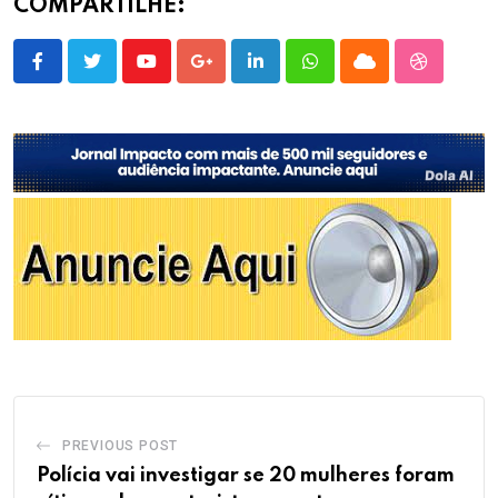
COMPARTILHE:
Youtube
Google+
LinkedIn
Whatsapp
Cloud
StumbleU
PREVIOUS POST
Polícia vai investigar se 20 mulheres foram