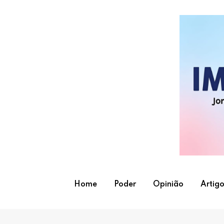
Skip
to
content
Home
Poder
Opinião
Artigo