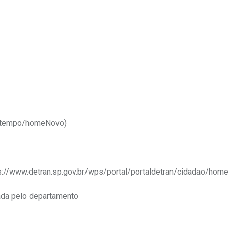
patempo/homeNovo)
ps://www.detran.sp.gov.br/wps/portal/portaldetran/cidadao/home
ada pelo departamento