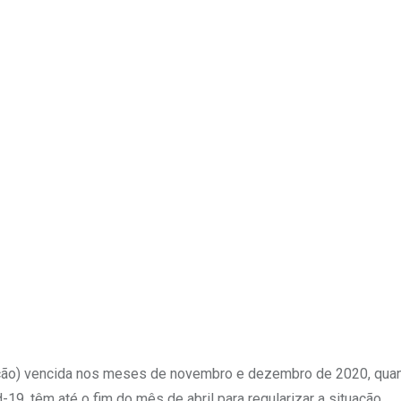
Upon
itação) vencida nos meses de novembro e dezembro de 2020, qua
, têm até o fim do mês de abril para regularizar a situação.