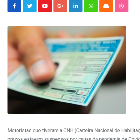
Youtube
Google+
LinkedIn
Whatsapp
Cloud
Stumble
Motoristas que tiveram a CNH (Carteira Nacional de Habil
prazos estavam suspensos por causa da pandemia de Covid-19