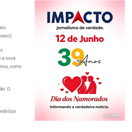
ano
aixo).
no
e a nova
 anos, como
ão. O
nibiliza