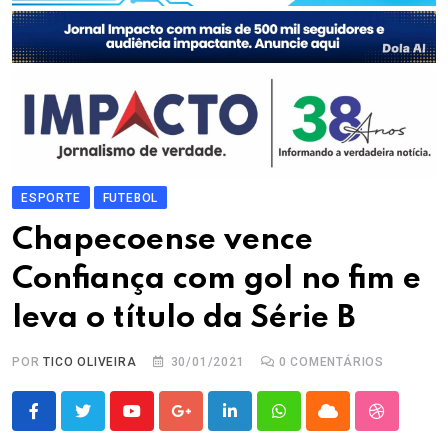
ESPORTE
FUTEBOL
Chapecoense vence
Confiança com gol no fim e
leva o título da Série B
POR
TICO OLIVEIRA
30/01/2021
0
COMENTÁRIOS
Youtube
Google+
LinkedIn
Whatsapp
Cloud
StumbleU