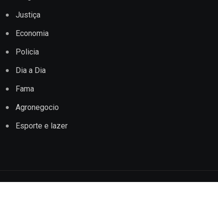
Justiça
Economia
Policia
Dia a Dia
Fama
Agronegocio
Esporte e lazer
Copyright © 2022 Jornal Impacto Conquista. Todos os
direitos reservados