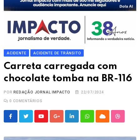
ACIDENTE
ACIDENTE DE TRÂNSITO
Carreta carregada com
chocolate tomba na BR-116
POR
REDAÇÃO JORNAL IMPACTO
22/07/2024
0
COMENTÁRIOS
Youtube
Google+
LinkedIn
Whatsapp
Cloud
StumbleU