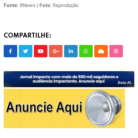
Fonte:
BNews |
Foto:
Reprodução
COMPARTILHE:
Youtube
Google+
LinkedIn
Whatsapp
Cloud
StumbleU