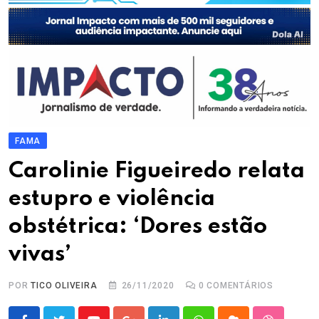
FAMA
Carolinie Figueiredo relata
estupro e violência
obstétrica: ‘Dores estão
vivas’
POR
TICO OLIVEIRA
26/11/2020
0
COMENTÁRIOS