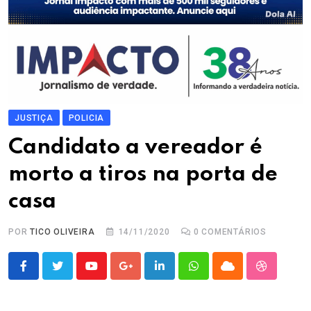
JUSTIÇA
POLICIA
Candidato a vereador é
morto a tiros na porta de
casa
POR
TICO OLIVEIRA
14/11/2020
0
COMENTÁRIOS
Youtube
Google+
LinkedIn
Whatsapp
Cloud
StumbleU