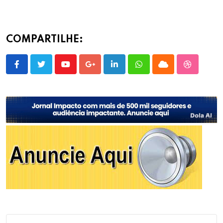
COMPARTILHE:
Youtube
Google+
LinkedIn
Whatsapp
Cloud
StumbleU