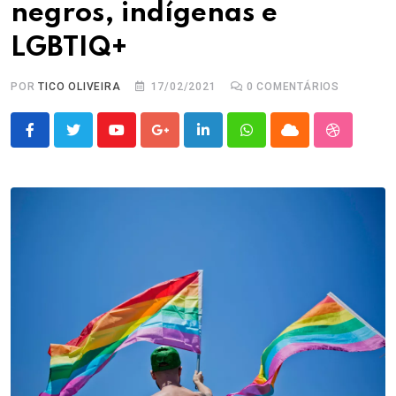
negros, indígenas e
LGBTIQ+
POR
TICO OLIVEIRA
17/02/2021
0
COMENTÁRIOS
Youtube
Google+
LinkedIn
Whatsapp
Cloud
StumbleU