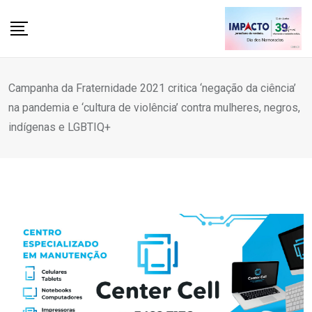
Skip
to
content
Campanha da Fraternidade 2021 critica ‘negação da ciência’
na pandemia e ‘cultura de violência’ contra mulheres, negros,
indígenas e LGBTIQ+