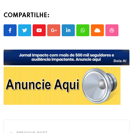
COMPARTILHE:
Youtube
Google+
LinkedIn
Whatsapp
Cloud
StumbleU
PREVIOUS POST