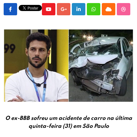
Youtube
Google+
LinkedIn
Whatsapp
Cloud
Stumb
O ex-BBB sofreu um acidente de carro na última
quinta-feira (31) em São Paulo