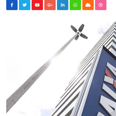
Youtube
Google+
LinkedIn
Whatsapp
Cloud
Stumble