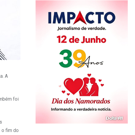
a. A
ambém foi
s
 o fim do