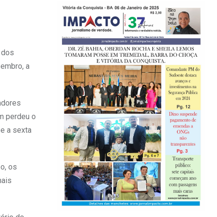
 dos
zembro, a
tadores
m perdeu o
 e a sexta
zo, os
mais