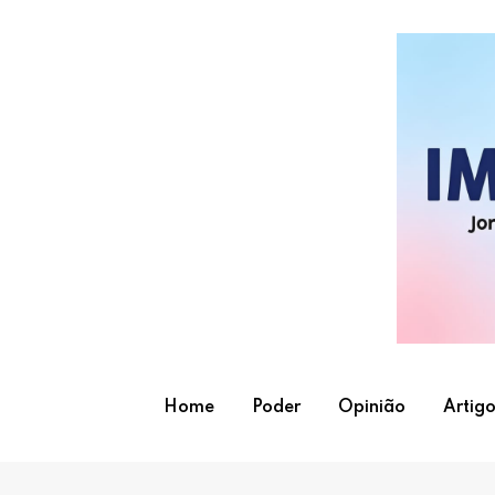
Skip
to
content
Home
Poder
Opinião
Artigo