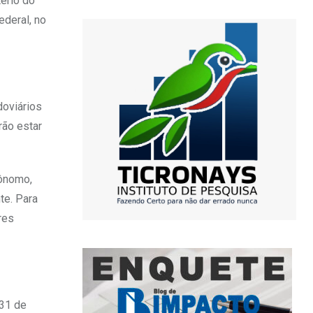
ério do
ederal, no
doviários
rão estar
tônomo,
te. Para
res
 31 de