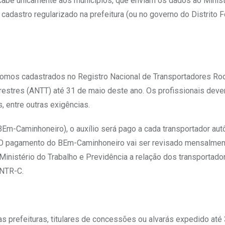
 cabe unicamente aos municípios, que enviam os dados ao Minist
cadastro regularizado na prefeitura (ou no governo do Distrito F
ônomos cadastrados no Registro Nacional de Transportadores Ro
estres (ANTT) até 31 de maio deste ano. Os profissionais deve
, entre outras exigências.
m-Caminhoneiro), o auxílio será pago a cada transportador au
 O pagamento do BEm-Caminhoneiro vai ser revisado mensalmen
inistério do Trabalho e Previdência a relação dos transportado
RNTR-C.
as prefeituras, titulares de concessões ou alvarás expedido até