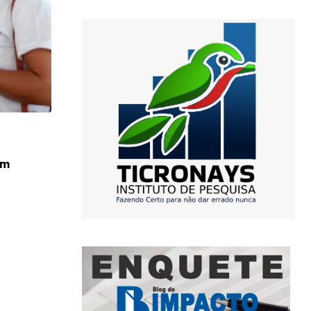
,
,
AGRICULTURA
AGRONEGOCIO
PODER
em
Cônsul-Geral de Portugal conhece a cult
20/01/2026