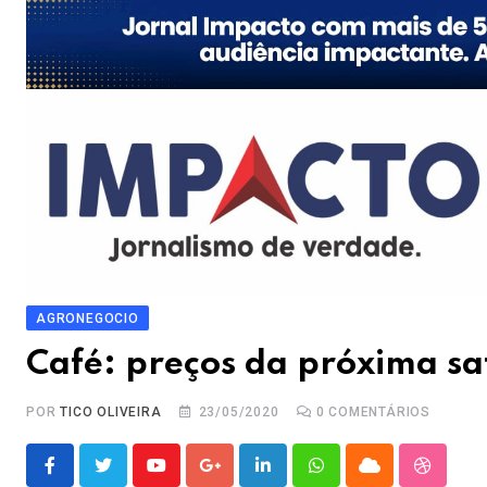
AGRONEGOCIO
Café: preços da próxima sa
POR
TICO OLIVEIRA
23/05/2020
0
COMENTÁRIOS
Youtube
Google+
LinkedIn
Whatsapp
Cloud
Stumble