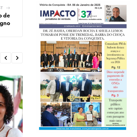
ST
o de
igno