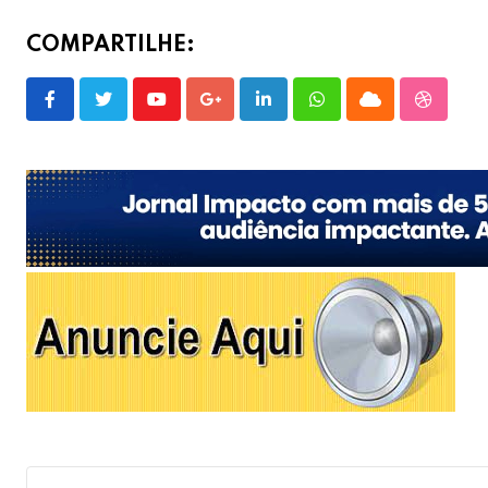
COMPARTILHE:
Youtube
Google+
LinkedIn
Whatsapp
Cloud
Stumble