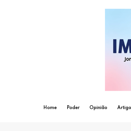
Skip
to
content
Home
Poder
Opinião
Artigo