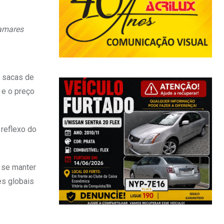
tamares
 sacas de
 e o preço
reflexo do
 se manter
es globais