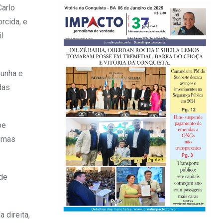
Carlo
rcida, e
l
Cunha e
das
pe
, mas
nde
 direita,