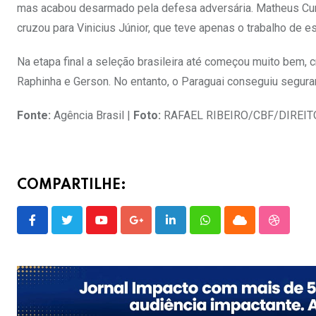
mas acabou desarmado pela defesa adversária. Matheus Cunh
cruzou para Vinicius Júnior, que teve apenas o trabalho de es
Na etapa final a seleção brasileira até começou muito bem,
Raphinha e Gerson. No entanto, o Paraguai conseguiu segurar a
Fonte:
Agência Brasil |
Foto:
RAFAEL RIBEIRO/CBF/DIREI
COMPARTILHE:
Youtube
Google+
LinkedIn
Whatsapp
Cloud
Stumble