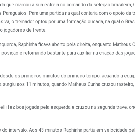
a que marcou a sua estreia no comando da seleção brasileira, 
 Paraguaios. Para uma partida na qual contaria com o apoio da to
siva, o treinador optou por uma formação ousada, na qual o Brasi
 jogadores de frente.
squerda, Raphinha ficava aberto pela direita, enquanto Matheus 
 posição e retornando bastante para auxiliar na criação das joga
e desde os primeiros minutos do primeiro tempo, acuando a equi
ra surgiu aos 11 minutos, quando Matheus Cunha cruzou rasteiro
nelli fez boa jogada pela esquerda e cruzou na segunda trave, o
.
es do intervalo. Aos 43 minutos Raphinha partiu em velocidade pela