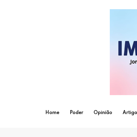
Skip
to
content
Home
Poder
Opinião
Artigo