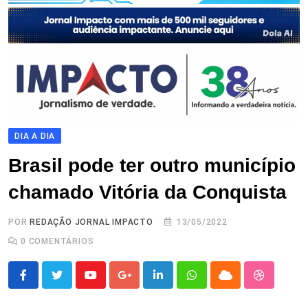
DIA A DIA
Brasil pode ter outro município
chamado Vitória da Conquista
POR
REDAÇÃO JORNAL IMPACTO
13/05/2022
0
COMENTÁRIOS
Youtube
Google+
LinkedIn
Whatsapp
Cloud
StumbleU