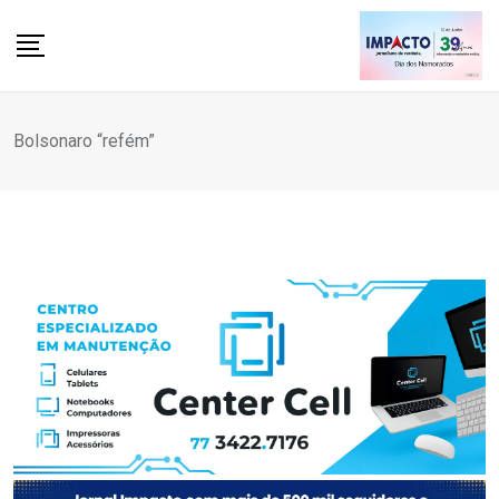
Skip
to
content
Bolsonaro “refém”