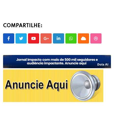
COMPARTILHE:
Youtube
Google+
LinkedIn
Whatsapp
Cloud
StumbleU