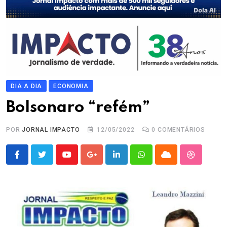
DIA A DIA
ECONOMIA
Bolsonaro “refém”
POR
JORNAL IMPACTO
12/05/2022
0
COMENTÁRIOS
Youtube
Google+
LinkedIn
Whatsapp
Cloud
StumbleU