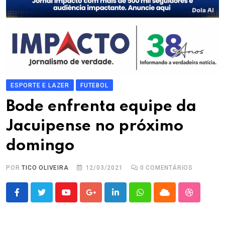
ESPORTE E LAZER
FUTEBOL
Bode enfrenta equipe da
Jacuipense no próximo
domingo
POR
TICO OLIVEIRA
12/03/2021
0
COMENTÁRIOS
Youtube
Google+
LinkedIn
Whatsapp
Cloud
StumbleU