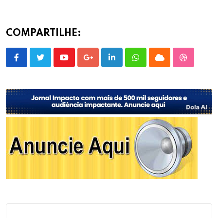
COMPARTILHE:
Youtube
Google+
LinkedIn
Whatsapp
Cloud
StumbleU