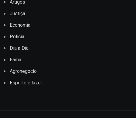
Artigos
Justiça
Economia
Policia
Dia a Dia
Fama
Agronegocio
Esporte e lazer
Copyright © 2022 Jornal Impacto Conquista. Todos os
direitos reservados