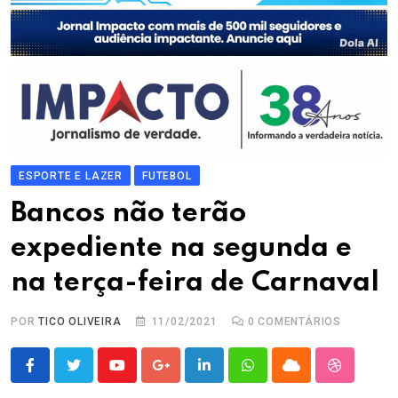
ESPORTE E LAZER
FUTEBOL
Bancos não terão
expediente na segunda e
na terça-feira de Carnaval
POR
TICO OLIVEIRA
11/02/2021
0
COMENTÁRIOS
Youtube
Google+
LinkedIn
Whatsapp
Cloud
StumbleU