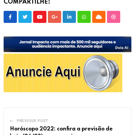
COMPARTILHE:
Youtube
Google+
LinkedIn
Whatsapp
Cloud
StumbleU
PREVIOUS POST
Horóscopo 2022: confira a previsão de