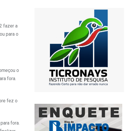
2 fazer a
ou para o
começou o
ra fora.
ore fez o
para fora.