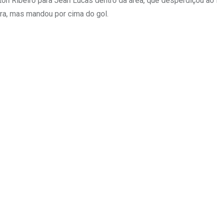
on Ribeiro para Jean Lucas dentro da área, que desperdiçou ao f
ira, mas mandou por cima do gol.