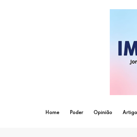
Skip
to
content
Home
Poder
Opinião
Artigo