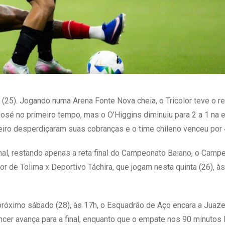
 (25). Jogando numa Arena Fonte Nova cheia, o Tricolor teve o r
é no primeiro tempo, mas o O’Higgins diminuiu para 2 a 1 na et
beiro desperdiçaram suas cobranças e o time chileno venceu por 4
nal, restando apenas a reta final do Campeonato Baiano, o Camp
dor de Tolima x Deportivo Táchira, que jogam nesta quinta (26), à
próximo sábado (28), às 17h, o Esquadrão de Aço encara a Juaze
cer avança para a final, enquanto que o empate nos 90 minutos 