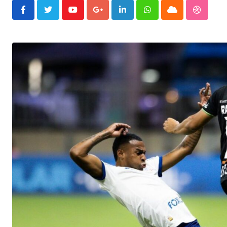
Youtube
Google+
LinkedIn
Whatsapp
Cloud
Stumble