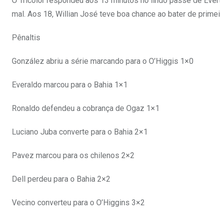
O Tricolor respondeu aos 13 minutos no lindo passe de Evert
mal. Aos 18, Willian José teve boa chance ao bater de prime
Pênaltis
González abriu a série marcando para o O’Higgis 1×0
Everaldo marcou para o Bahia 1×1
Ronaldo defendeu a cobrança de Ogaz 1×1
Luciano Juba converte para o Bahia 2×1
Pavez marcou para os chilenos 2×2
Dell perdeu para o Bahia 2×2
Vecino converteu para o O’Higgins 3×2