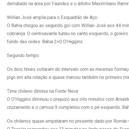
derrubado na área por Faúndez e o árbitro Maximiliano Ramir
Willian José amplia para o Esquadrão de Aço
O Bahia chegou ao segundo gol com Willian José aos 44 minu
cobrança. O centroavante bateu no canto esquerdo, o goleir
fundo das redes. Bahia 2×0 O’Higgins
Segundo tempo
Os dois times voltaram do intervalo com as mesmas formaçõ
jogo em alta rotação e quase marcou também no primeiro min
Time chileno diminui na Fonte Nova
O O’Higgins diminuiu o prejuízo aos oito minutos com Arnaldo 
cruzamento e o camisa 9 completou com o pé esquerdo. Bah
Os chilenos quase empataram no presente dado por Román Gó