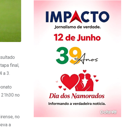
esultado
apa final,
 a 3.
eonato
s 21h30 no
irense, no
leva a