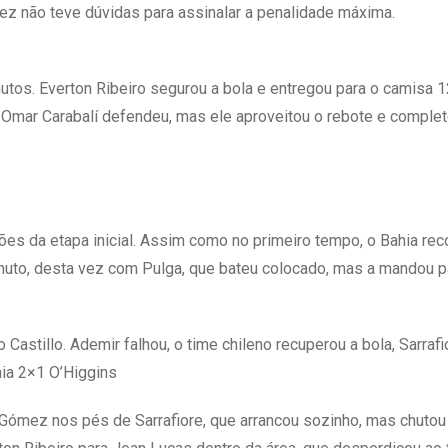
ez não teve dúvidas para assinalar a penalidade máxima.
tos. Everton Ribeiro segurou a bola e entregou para o camisa 1
o Omar Carabalí defendeu, mas ele aproveitou o rebote e complet
es da etapa inicial. Assim como no primeiro tempo, o Bahia re
uto, desta vez com Pulga, que bateu colocado, mas a mandou pa
Castillo. Ademir falhou, o time chileno recuperou a bola, Sarrafi
ia 2×1 O’Higgins
mez nos pés de Sarrafiore, que arrancou sozinho, mas chutou 