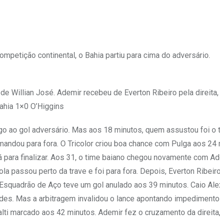
mpetição continental, o Bahia partiu para cima do adversário.
de Willian José. Ademir recebeu de Everton Ribeiro pela direita,
Bahia 1×0 O’Higgins
o ao gol adversário. Mas aos 18 minutos, quem assustou foi o 
 mandou para fora. O Tricolor criou boa chance com Pulga aos 24
á para finalizar. Aos 31, o time baiano chegou novamente com A
bola passou perto da trave e foi para fora. Depois, Everton Ribei
 Esquadrão de Aço teve um gol anulado aos 39 minutos. Caio Al
redes. Mas a arbitragem invalidou o lance apontando impedimento
lti marcado aos 42 minutos. Ademir fez o cruzamento da direita,