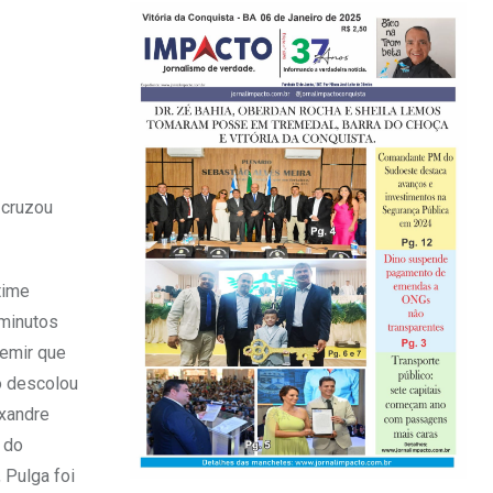
 cruzou
time
 minutos
demir que
ro descolou
exandre
 do
 Pulga foi