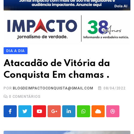
DIA A DIA
Atacadão de Vitória da
Conquista Em chamas .
POR
BLOGDEIMPACTOCONQUISTA@GMAIL.COM
08/04/2022
0
COMENTÁRIOS
Youtube
Google+
LinkedIn
Whatsapp
Cloud
StumbleU