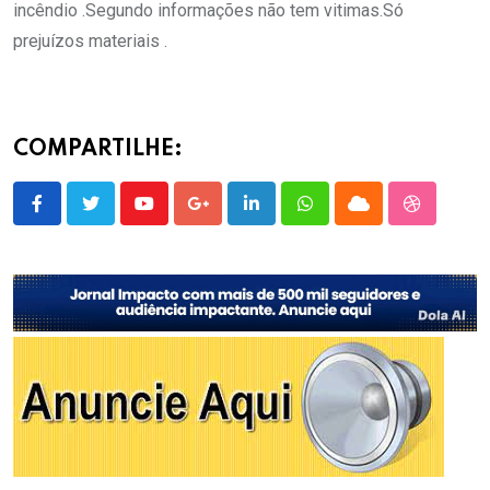
incêndio .Segundo informações não tem vitimas.Só
prejuízos materiais .
COMPARTILHE:
Youtube
Google+
LinkedIn
Whatsapp
Cloud
StumbleU