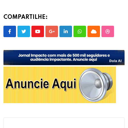
COMPARTILHE:
Youtube
Google+
LinkedIn
Whatsapp
Cloud
StumbleU