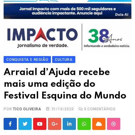
CONQUISTA E REGIÃO
CULTURA
Arraial d’Ajuda recebe
mais uma edição do
Festival Esquina do Mundo
POR
TICO OLIVEIRA
31/10/2020
0
COMENTÁRIOS
Youtube
Google+
LinkedIn
Whatsapp
Cloud
StumbleU