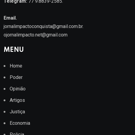
Telegram:
77 9.8839-2585.
Email.
jornalimpactoconquista@gmail.com.br
.
ojornalimpacto.net@gmail.com
MENU
Home
Poder
Opinião
Artigos
Justiça
Economia
Policia