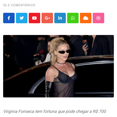
0
COMENTÁRIOS
Youtube
Google+
LinkedIn
Whatsapp
Cloud
StumbleU
Virginia Fonseca tem fortuna que pode chegar a R$ 700