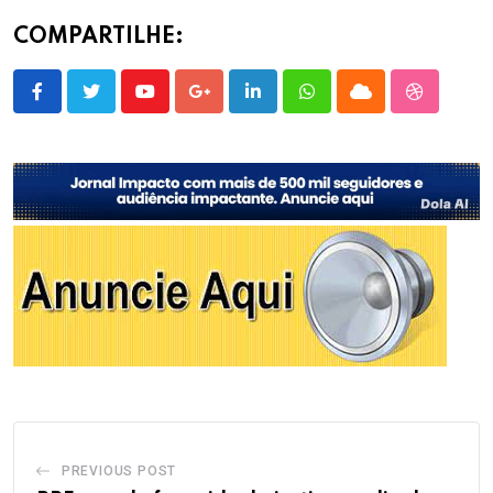
COMPARTILHE:
Youtube
Google+
LinkedIn
Whatsapp
Cloud
StumbleU
PREVIOUS POST