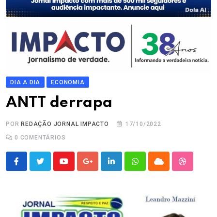
DIA A DIA
ECONOMIA
ANTT derrapa
POR
REDAÇÃO JORNAL IMPACTO
17/10/2022
0
COMENTÁRIOS
Youtube
Google+
LinkedIn
Whatsapp
Cloud
StumbleU