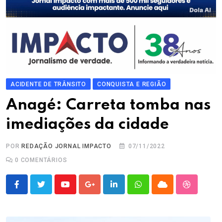
ACIDENTE DE TRÂNSITO
CONQUISTA E REGIÃO
Anagé: Carreta tomba nas
imediações da cidade
POR
REDAÇÃO JORNAL IMPACTO
07/11/2022
0
COMENTÁRIOS
Youtube
Google+
LinkedIn
Whatsapp
Cloud
StumbleU