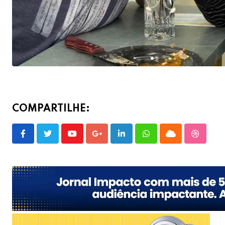
COMPARTILHE:
Youtube
Google+
LinkedIn
Whatsapp
Cloud
Stumble