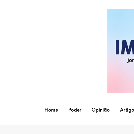
Skip
to
content
Home
Poder
Opinião
Artigo