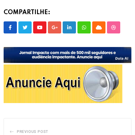
COMPARTILHE:
Youtube
Google+
LinkedIn
Whatsapp
Cloud
StumbleU
PREVIOUS POST