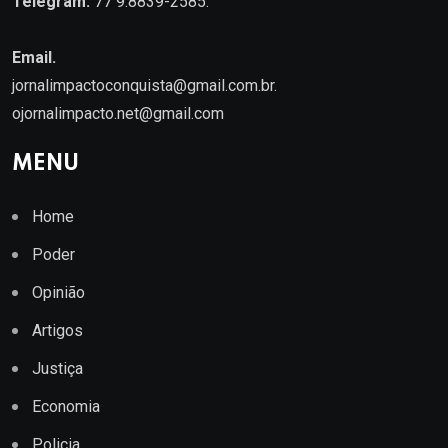
Telegram:
77 9.8839-2585.
Email.
jornalimpactoconquista@gmail.com.br
.
ojornalimpacto.net@gmail.com
MENU
Home
Poder
Opinião
Artigos
Justiça
Economia
Policia