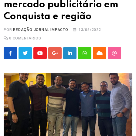
mercado publicitário em
Conquista e região
POR
REDAÇÃO JORNAL IMPACTO
13/05/2022
0
COMENTÁRIOS
Youtube
Google+
LinkedIn
Whatsapp
Cloud
StumbleU