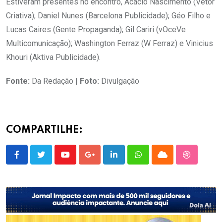
Estiveram presentes no encontro, Acácio Nascimento (Vetor
Criativa); Daniel Nunes (Barcelona Publicidade); Géo Filho e
Lucas Caires (Gente Propaganda); Gil Cariri (vOceVe
Multicomunicação); Washington Ferraz (W Ferraz) e Vinicius
Khouri (Aktiva Publicidade).
Fonte:
Da Redação |
Foto:
Divulgação
COMPARTILHE:
Youtube
Google+
LinkedIn
Whatsapp
Cloud
StumbleU