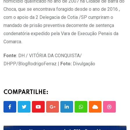
homicídio qualificado no ano de 2007 na Cidade de Barra do
Choca, que se encontrava foragido desde o ano de 2016 ,
com o apoio da 2 Delegacia de Cotia /SP cumpriram o
mandado de prisão preventiva decorrente de sentença
condenatória expedido pela Vara de Execução Penais da
Comarca.
Fonte
: DH / VITÓRIA DA CONQUISTA/
DHPP/BlogRodrigoFerraz |
Foto:
Divulgação
COMPARTILHE:
Youtube
Google+
LinkedIn
Whatsapp
Cloud
StumbleU