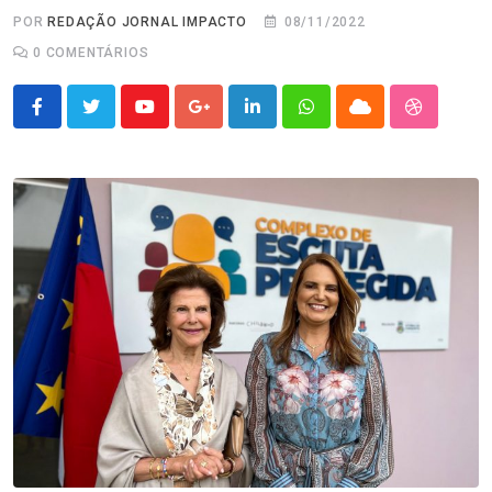
POR
REDAÇÃO JORNAL IMPACTO
08/11/2022
0
COMENTÁRIOS
Youtube
Google+
LinkedIn
Whatsapp
Cloud
StumbleU