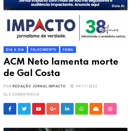
DIA A DIA
FALECIMENTO
FAMA
ACM Neto lamenta morte
de Gal Costa
POR
REDAÇÃO JORNAL IMPACTO
09/11/2022
0
COMENTÁRIOS
Youtube
Google+
LinkedIn
Whatsapp
Cloud
StumbleU