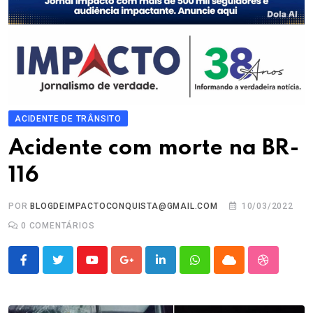
ACIDENTE DE TRÂNSITO
Acidente com morte na BR-
116
POR
BLOGDEIMPACTOCONQUISTA@GMAIL.COM
10/03/2022
0
COMENTÁRIOS
Youtube
Google+
LinkedIn
Whatsapp
Cloud
StumbleU