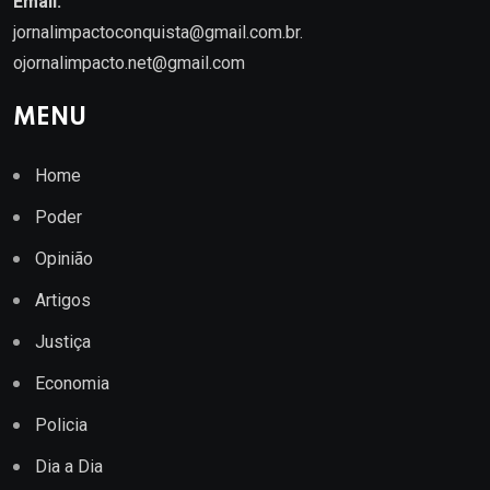
Email.
jornalimpactoconquista@gmail.com.br
.
ojornalimpacto.net@gmail.com
MENU
Home
Poder
Opinião
Artigos
Justiça
Economia
Policia
Dia a Dia