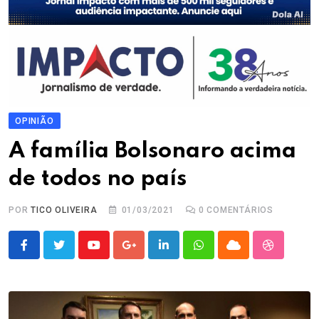
OPINIÃO
A família Bolsonaro acima
de todos no país
POR
TICO OLIVEIRA
01/03/2021
0
COMENTÁRIOS
Youtube
Google+
LinkedIn
Whatsapp
Cloud
StumbleU