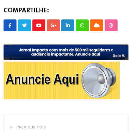
COMPARTILHE:
Youtube
Google+
LinkedIn
Whatsapp
Cloud
StumbleU
PREVIOUS POST