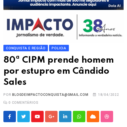
CONQUISTA E REGIÃO
POLICIA
80ª CIPM prende homem
por estupro em Cândido
Sales
POR
BLOGDEIMPACTOCONQUISTA@GMAIL.COM
18/04/2022
0
COMENTÁRIOS
Youtube
Google+
LinkedIn
Whatsapp
Cloud
StumbleU