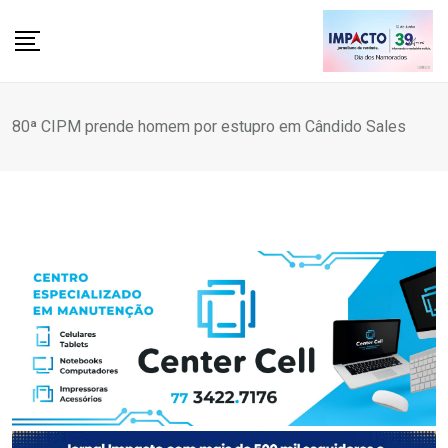
Skip
to
content
80ª CIPM prende homem por estupro em Cândido Sales